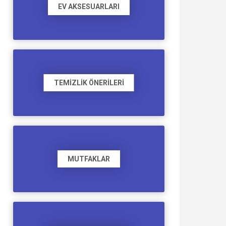
EV AKSESUARLARI
TEMIZLIK ÖNERILERI
MUTFAKLAR