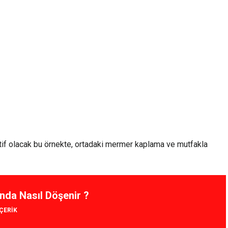
rnatif olacak bu örnekte, ortadaki mermer kaplama ve mutfakla
nda Nasıl Döşenir ?
IÇERIK