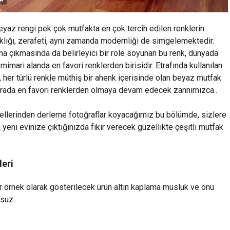
eyaz rengi pek çok mutfakta en çok tercih edilen renklerin
klığı, zerafeti, aynı zamanda modernliği de simgelemektedir.
a çıkmasında da belirleyici bir role soyunan bu renk, dünyada
mimari alanda en favori renklerden birisidir. Etrafında kullanılan
her türlü renkle müthiş bir ahenk içerisinde olan beyaz mutfak
nrada en favori renklerden olmaya devam edecek zannımızca..
llerinden derleme fotoğraflar koyacağımız bu bölümde, sizlere
eni evinize çıktığınızda fikir verecek güzellikte çeşitli mutfak
leri
r örnek olarak gösterilecek ürün altın kaplama musluk ve onu
suz..