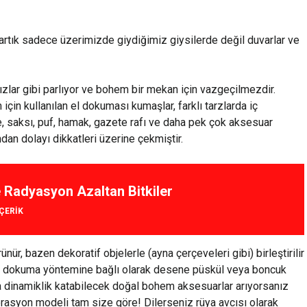
artık sadece üzerimizde giydiğimiz giysilerde değil duvarlar ve
dızlar gibi parlıyor ve bohem bir mekan için vazgeçilmezdir.
için kullanılan el dokuması kumaşlar, farklı tarzlarda iç
me, saksı, puf, hamak, gazete rafı ve daha pek çok aksesuar
ndan dolayı dikkatleri üzerine çekmiştir.
 Radyasyon Azaltan Bitkiler
IÇERIK
ür, bazen dekoratif objelerle (ayna çerçeveleri gibi) birleştirilir
nılan dokuma yöntemine bağlı olarak desene püskül veya boncuk
za dinamiklik katabilecek doğal bohem aksesuarlar arıyorsanız
orasyon modeli tam size göre! Dilerseniz rüya avcısı olarak