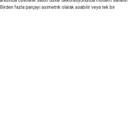
 arasında özellikle salon duvar dekorasyonunda modern sanatın
 Birden fazla parçayı asimetrik olarak asabilir veya tek bir