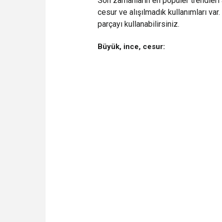
Son zamanların en popüler trendleri
cesur ve alışılmadık kullanımları var.
parçayı kullanabilirsiniz.
Büyük, ince, cesur: