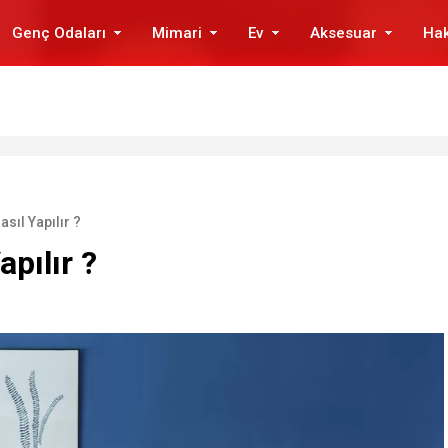
Genç Odaları
Mimari
Ev
Aksesuar
Ha
sıl Yapılır ?
pılır ?