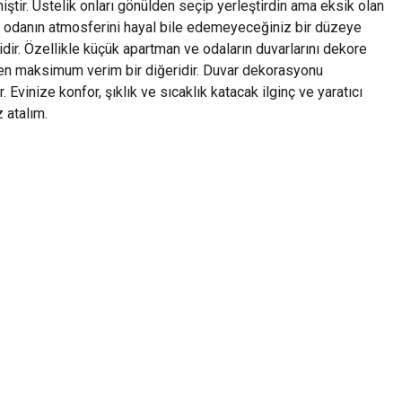
tir. Üstelik onları gönülden seçip yerleştirdin ama eksik olan
r odanın atmosferini hayal bile edemeyeceğiniz bir düzeye
jidir. Özellikle küçük apartman ve odaların duvarlarını dekore
len maksimum verim bir diğeridir. Duvar dekorasyonu
 Evinize konfor, şıklık ve sıcaklık katacak ilginç ve yaratıcı
z atalım.