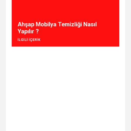
Ahşap Mobilya Temizliği Nasıl
Yapılır ?
ILGILI IÇERIK