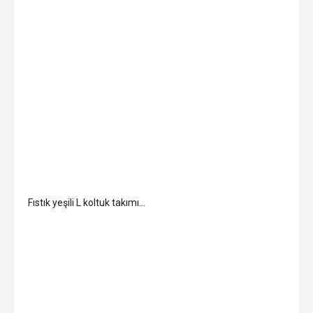
Fıstık yeşili L koltuk takımı…