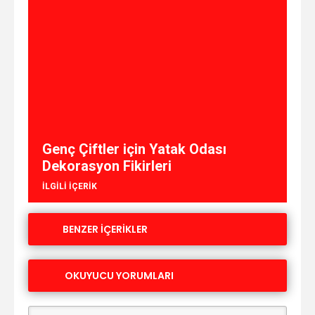
Genç Çiftler için Yatak Odası
Dekorasyon Fikirleri
ILGILI IÇERIK
BENZER İÇERİKLER
OKUYUCU YORUMLARI