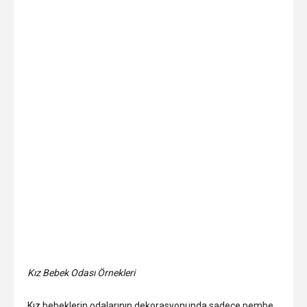
Kız Bebek Odası Örnekleri
Kız bebeklerin odalarının dekorasyonunda sadece pembe