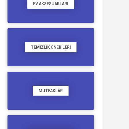
EV AKSESUARLARI
TEMIZLIK ÖNERILERI
MUTFAKLAR