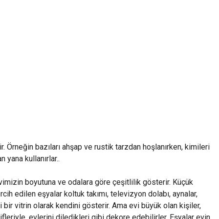
r. Örneğin bazıları ahşap ve rustik tarzdan hoşlanırken, kimileri
yana kullanırlar..
vimizin boyutuna ve odalara göre çeşitlilik gösterir. Küçük
cih edilen eşyalar koltuk takımı, televizyon dolabı, aynalar,
 bir vitrin olarak kendini gösterir. Ama evi büyük olan kişiler,
eriyle, evlerini diledikleri gibi dekore edebilirler. Eşyalar evin