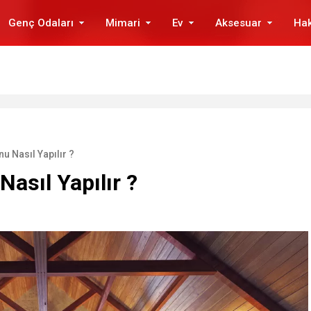
Genç Odaları
Mimari
Ev
Aksesuar
Ha
u Nasıl Yapılır ?
asıl Yapılır ?