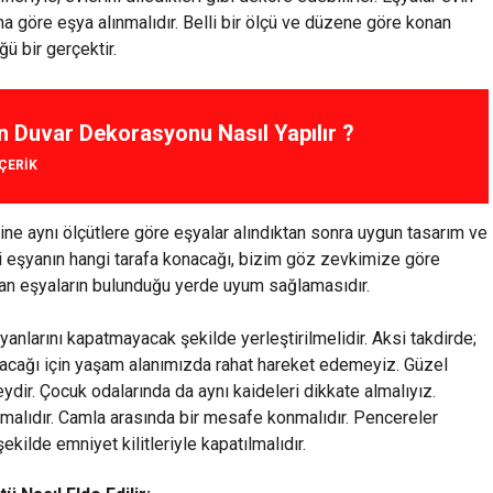
na göre eşya alınmalıdır. Belli bir ölçü ve düzene göre konan
ü bir gerçektir.
n Duvar Dekorasyonu Nasıl Yapılır ?
IÇERIK
ine aynı ölçütlere göre eşyalar alındıktan sonra uygun tasarım ve
gi eşyanın hangi tarafa konacağı, bizim göz zevkimize göre
an eşyaların bulunduğu yerde uyum sağlamasıdır.
 yanlarını kapatmayacak şekilde yerleştirilmelidir. Aksi takdirde;
şacağı için yaşam alanımızda rahat hareket edemeyiz. Güzel
ydir. Çocuk odalarında da aynı kaideleri dikkate almalıyız.
alıdır. Camla arasında bir mesafe konmalıdır. Pencereler
ilde emniyet kilitleriyle kapatılmalıdır.