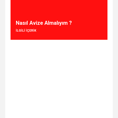
Nasıl Avize Almalıyım ?
ILGILI IÇERIK