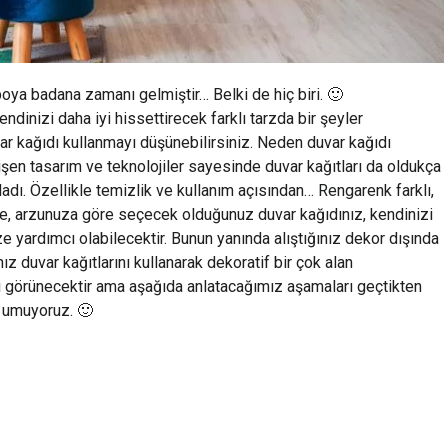
 boya badana zamanı gelmiştir… Belki de hiç biri. 🙂
ndinizi daha iyi hissettirecek farklı tarzda bir şeyler
ar kağıdı kullanmayı düşünebilirsiniz. Neden duvar kağıdı
işen tasarım ve teknolojiler sayesinde duvar kağıtları da oldukça
dı. Özellikle temizlik ve kullanım açısından… Rengarenk farklı,
le, arzunuza göre seçecek olduğunuz duvar kağıdınız, kendinizi
e yardımcı olabilecektir. Bunun yanında alıştığınız dekor dışında
nız duvar kağıtlarını kullanarak dekoratif bir çok alan
ibi görünecektir ama aşağıda anlatacağımız aşamaları geçtikten
 umuyoruz. 🙂