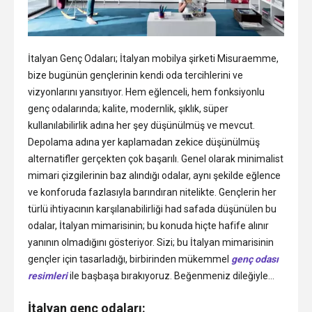
İtalyan Genç Odaları; İtalyan mobilya şirketi Misuraemme,
bize bugünün gençlerinin kendi oda tercihlerini ve
vizyonlarını yansıtıyor. Hem eğlenceli, hem fonksiyonlu
genç odalarında; kalite, modernlik, şıklık, süper
kullanılabilirlik adına her şey düşünülmüş ve mevcut.
Depolama adına yer kaplamadan zekice düşünülmüş
alternatifler gerçekten çok başarılı. Genel olarak minimalist
mimari çizgilerinin baz alındığı odalar, aynı şekilde eğlence
ve konforuda fazlasıyla barındıran nitelikte. Gençlerin her
türlü ihtiyacının karşılanabilirliği had safada düşünülen bu
odalar, İtalyan mimarisinin; bu konuda hiçte hafife alınır
yanının olmadığını gösteriyor. Sizi; bu İtalyan mimarisinin
gençler için tasarladığı, birbirinden mükemmel
genç odası
resimleri
ile başbaşa bırakıyoruz. Beğenmeniz dileğiyle…
İtalyan genç odaları: