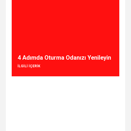
4 Adımda Oturma Odanızı Yenileyin
ILGILI IÇERIK