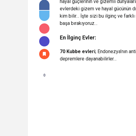
hayal güçlerinin ve gizemli dünyalar
evlerdeki gizem ve hayal gücünün dı
kim bilir… İşte sizi bu ilginç ve fark
başa bırakıyoruz…
En İlginç Evler:
70 Kubbe evleri
; Endonezya’nın ant
depremlere dayanabilirler…
0