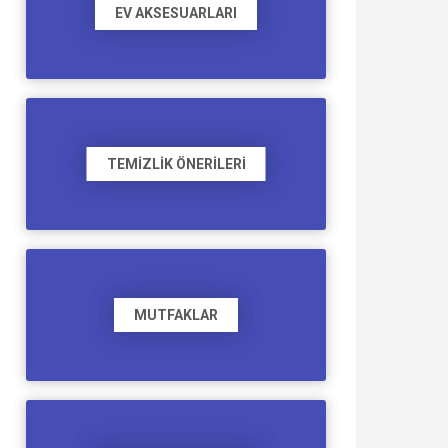
EV AKSESUARLARI
TEMIZLIK ÖNERILERI
MUTFAKLAR