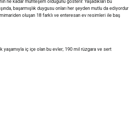
ının ne kadar muhteşem olduğunu gösterir. Yaşadıkları bu
şında, başarmışlık duygusu onları her şeyden mutlu da ediyordur
lı mimariden oluşan 18 farklı ve enteresan ev resimleri ile baş
ik yaşamıyla iç içe olan bu evler; 190 mil rüzgara ve sert