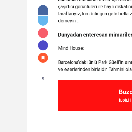
şaşırtıcı görüntüleri ile hayli dikka
taraftarıyız; kim bilir gün gelir bel
demeyin…
Dünyadan enteresan mimarile
Mind House:
Barcelona’daki ünlü Park Güell’in sın
ve eserlerinden birisidir. Tahmini ola
0
Buzdo
ILGILI 