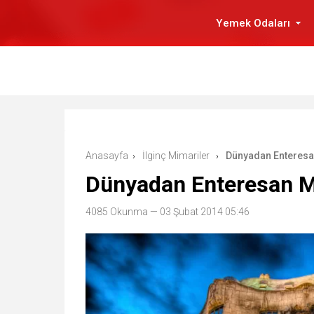
Yemek Odaları
Anasayfa
İlginç Mimariler
Dünyadan Enteresa
›
›
Dünyadan Enteresan M
4085 Okunma
— 03 Şubat 2014 05:46