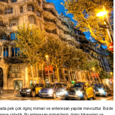
da pek çok ilginç mimari ve enteresan yapılar mevcuttur. Bizde
emeye çalıştık. Bu enteresan mimarilerin, ilginç hikayeleri ve