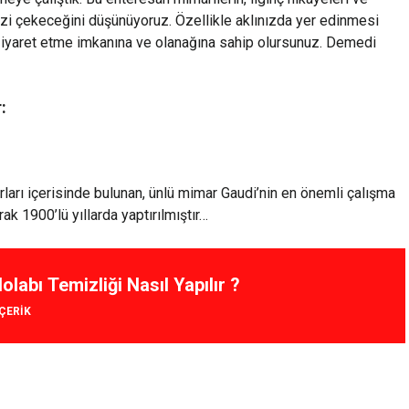
tinizi çekeceğini düşünüyoruz. Özellikle aklınızda yer edinmesi
ki ziyaret etme imkanına ve olanağına sahip olursunuz. Demedi
r
:
ırları içerisinde bulunan, ünlü mimar Gaudi’nin en önemli çalışma
rak 1900’lü yıllarda yaptırılmıştır…
labı Temizliği Nasıl Yapılır ?
IÇERIK