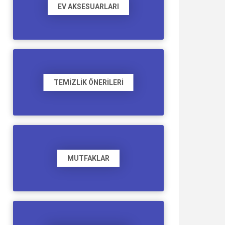
EV AKSESUARLARI
TEMIZLIK ÖNERILERI
MUTFAKLAR