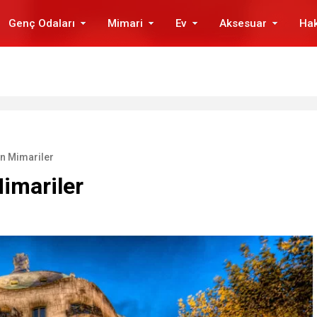
Genç Odaları
Mimari
Ev
Aksesuar
Ha
n Mimariler
imariler