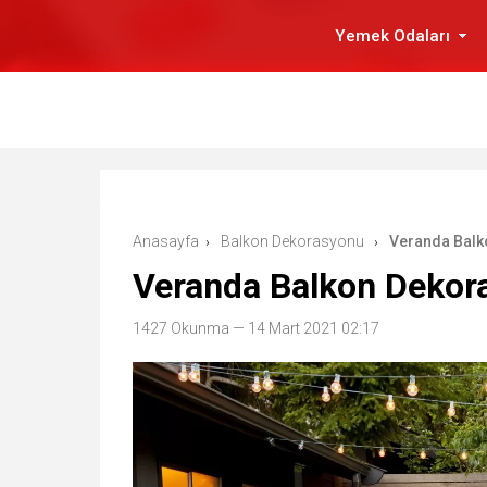
Yemek Odaları
Anasayfa
Balkon Dekorasyonu
Veranda Balko
›
›
Veranda Balkon Dekora
1427 Okunma
— 14 Mart 2021 02:17