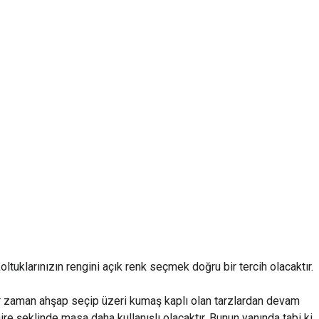
ltuklarınızın rengini açık renk seçmek doğru bir tercih olacaktır.
 zaman ahşap seçip üzeri kumaş kaplı olan tarzlardan devam
ire şeklinde masa daha kullanışlı olacaktır. Bunun yanında tabi ki