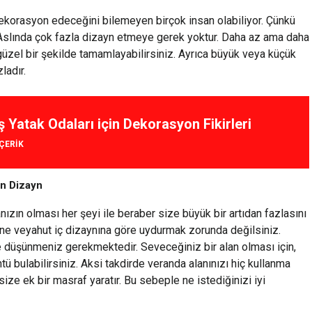
ekorasyon edeceğini bilemeyen birçok insan olabiliyor. Çünkü
Aslında çok fazla dizayn etmeye gerek yoktur. Daha az ama daha
 güzel bir şekilde tamamlayabilirsiniz. Ayrıca büyük veya küçük
ladır.
ş Yatak Odaları için Dekorasyon Fikirleri
IÇERIK
in Dizayn
nızın olması her şeyi ile beraber size büyük bir artıdan fazlasını
ne veyahut iç dizaynına göre uydurmak zorunda değilsiniz.
lde düşünmeniz gerekmektedir. Seveceğiniz bir alan olması için,
ntü bulabilirsiniz. Aksi takdirde veranda alanınızı hiç kullanma
size ek bir masraf yaratır. Bu sebeple ne istediğinizi iyi