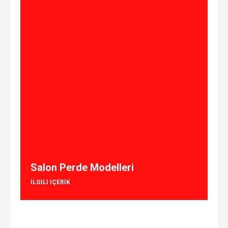
Salon Perde Modelleri
ILGILI IÇERIK